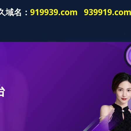
关
专注通风管道加工·排烟罩
工程案例
新闻中心
网站公告
留言反