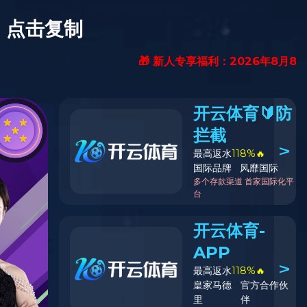
于我们
在线留言
完美wanmei（中国）
服务热线
13210558111
馈